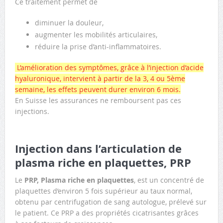
Ce traitement permet de
diminuer la douleur,
augmenter les mobilités articulaires,
réduire la prise d’anti-inflammatoires.
L’amélioration des symptômes, grâce à l’injection d’acide
hyaluronique, intervient à partir de la 3, 4 ou 5ème
semaine, les effets peuvent durer environ 6 mois.
En Suisse les assurances ne remboursent pas ces
injections.
Injection dans l’articulation de
plasma riche en plaquettes, PRP
Le
PRP, Plasma riche en plaquettes
, est un concentré de
plaquettes d’environ 5 fois supérieur au taux normal,
obtenu par centrifugation de sang autologue, prélevé sur
le patient. Ce PRP a des propriétés cicatrisantes grâces