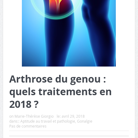
Arthrose du genou :
quels traitements en
2018 ?
on
Marie-Thérèse Giorgio
le:
avril 29, 2018
dans::
Aptitude au travail et pathologie
,
Gonalgie
Pas de commentaires