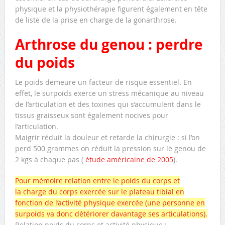
physique et la physiothérapie figurent également en tête
de liste de la prise en charge de la gonarthrose.
Arthrose du genou : perdre
du poids
Le poids demeure un facteur de risque essentiel. En
effet, le surpoids exerce un stress mécanique au niveau
de l’articulation et des toxines qui s’accumulent dans le
tissus graisseux sont également nocives pour
l’articulation.
Maigrir réduit la douleur et retarde la chirurgie : si l’on
perd 500 grammes on réduit la pression sur le genou de
2 kgs à chaque pas (
étude américaine de 2005
).
Pour mémoire relation entre le poids du corps et
la charge du corps exercée sur le plateau tibial en
fonction de l’activité physique exercée (une personne en
surpoids va donc détériorer davantage ses articulations).
Relation poids du corps et activité physique :