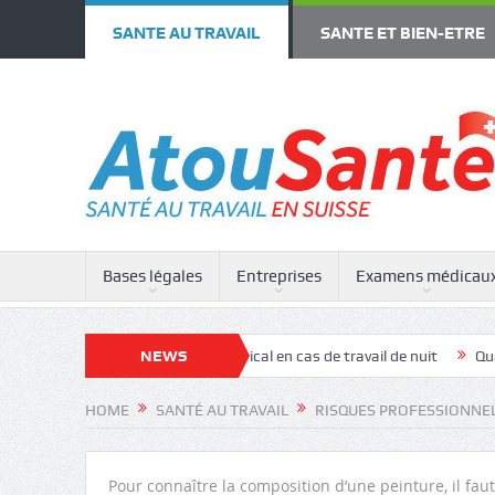
SANTE AU TRAVAIL
SANTE ET BIEN-ETRE
Bases légales
Entreprises
Examens médicau
e rotation
Examen médical en cas de travail de nuit
NEWS
Quand faire a
HOME
SANTÉ AU TRAVAIL
RISQUES PROFESSIONNE
Pour connaître la composition d’une peinture, il fau