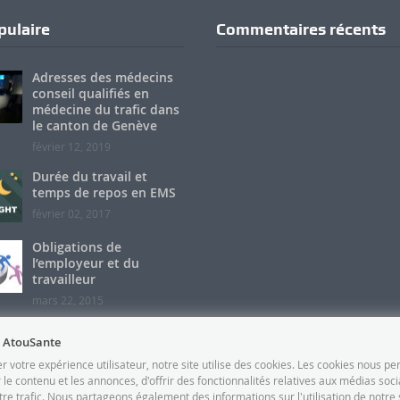
pulaire
Commentaires récents
Adresses des médecins
conseil qualifiés en
médecine du trafic dans
le canton de Genève
février 12, 2019
Durée du travail et
temps de repos en EMS
février 02, 2017
Obligations de
l’employeur et du
travailleur
mars 22, 2015
 AtouSante
r votre expérience utilisateur, notre site utilise des cookies. Les cookies nous p
 le contenu et les annonces, d'offrir des fonctionnalités relatives aux médias soci
tre trafic. Nous partageons également des informations sur l'utilisation de notre 