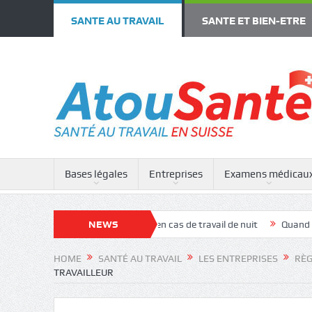
SANTE AU TRAVAIL
SANTE ET BIEN-ETRE
Bases légales
Entreprises
Examens médicau
n
Examen médical en cas de travail de nuit
NEWS
Quand faire appel à d
HOME
SANTÉ AU TRAVAIL
LES ENTREPRISES
RÈG
TRAVAILLEUR