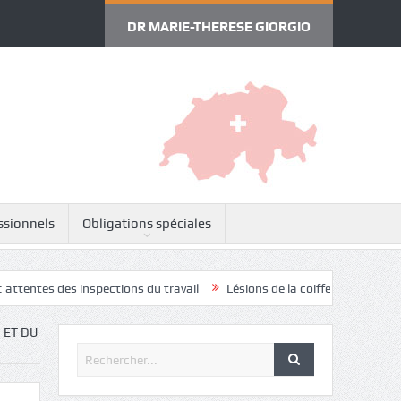
DR MARIE-THERESE GIORGIO
ssionnels
Obligations spéciales
 inspections du travail
Lésions de la coiffe des rotateurs
Cervica
 ET DU