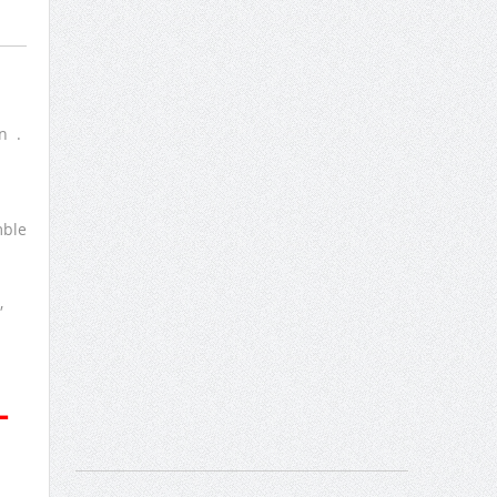
n .
mble
,
-