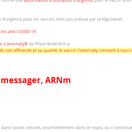
 a donné une
autorisation d’utilisation d’urgence
pour le vaccin anti-
on d’urgence pour les vaccins n’est pas prévue par la législation.
ins anti-COVID-19
.
cin Comirnaty®
de Pfizer/BioNTech a
 son efficacité et sa qualité, le vaccin Comirnaty convient à tous l
N messager, ARNm
dans toutes cellules, essentiellement dans le noyau où il constitue