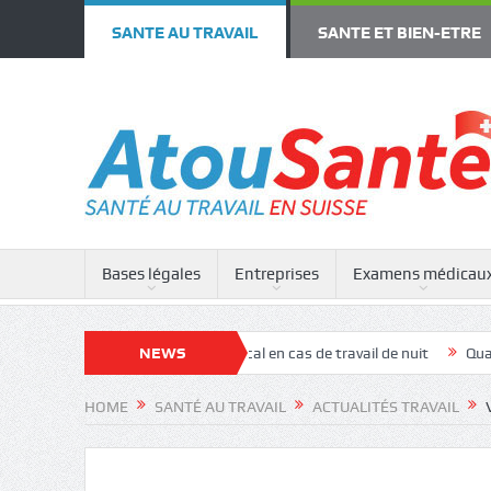
SANTE AU TRAVAIL
SANTE ET BIEN-ETRE
Bases légales
Entreprises
Examens médicau
tation
Examen médical en cas de travail de nuit
NEWS
Quand faire appel
HOME
SANTÉ AU TRAVAIL
ACTUALITÉS TRAVAIL