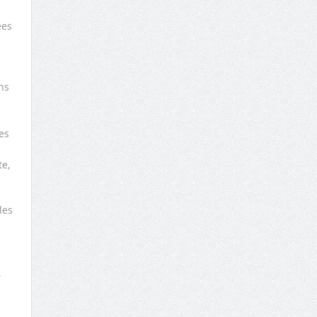
ées
ns
es
te,
les
y