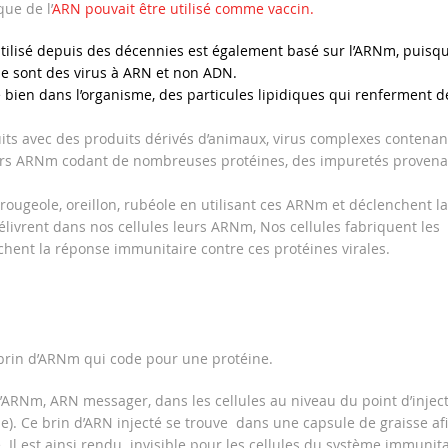
ue de l’
ARN pouvait être utilisé comme vaccin.
 utilisé depuis des décennies est également basé sur l’ARNm, puisq
ole sont des virus à ARN et non ADN.
e bien dans l’organisme, des particules lipidiques qui renferment d
uits avec des produits dérivés d’animaux, virus complexes contenan
eurs ARNm codant de nombreuses protéines, des impuretés provena
 rougeole, oreillon, rubéole en utilisant ces ARNm et déclenchent la
élivrent dans nos cellules leurs ARNm, Nos cellules fabriquent les
chent la réponse immunitaire contre ces protéines virales.
brin d’ARNm qui code pour une protéine.
 d’ARNm, ARN messager, dans les cellules au niveau du point d’injec
ule). Ce brin d’ARN injecté se trouve dans une capsule de graisse af
e. Il est ainsi rendu invisible pour les cellules du système immunita