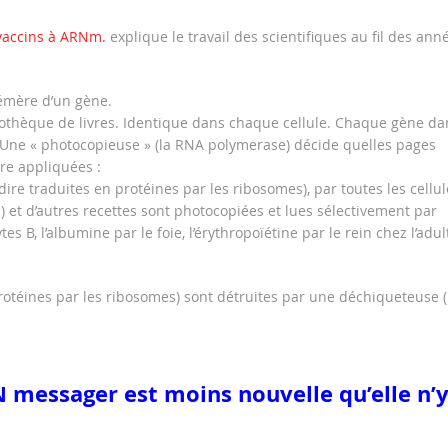
a vaccins à ARNm.
explique le travail des scientifiques au fil des ann
émère d’un gène.
liothèque de livres. Identique dans chaque cellule. Chaque gène da
 Une « photocopieuse » (la RNA polymerase) décide quelles pages
tre appliquées :
dire traduites en protéines par les ribosomes), par toutes les cellul
s) et d’autres recettes sont photocopiées et lues sélectivement par
s B, l’albumine par le foie, l’érythropoïétine par le rein chez l’adul
protéines par les ribosomes) sont détruites par une déchiqueteuse (
 messager est moins nouvelle qu’elle n’