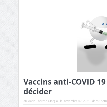
Vaccins anti-COVID 19 
décider
on
Marie-Thérèse Giorgio
le:
novembre 07, 2021
dans::
Actua