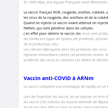
En 1993 déjà, une équipe française avait démontré q
Le vaccin français ROR, rougeole, oreillon, rubéole,
les virus de la rougeole, des oreillons et de la rubé
Quand on injecte ce vaccin vivant atténué on inject
l’ARNm, qui vont pénétrer dans les cellules.
( en effet pour obtenir le vaccin, les
virus sont prod
de nombreux types de lipides, de protéines, plusi
de la production, etc).
Les cellules fabriquent alors les protéines des virus
réponse immunitaire contre ces protéines virales. d
protéines des virus en utilisant ces ARNm et déclen
Vaccin anti-COVID à ARNm
Le vaccin comporte une enveloppe de lipides et un 
Lors de l’injection du vaccin, on va injecter un brin
du vaccin ( les cellules du muscle deltoide de l’épa
de ne pas être détruit dans le milieu extra-cellulair