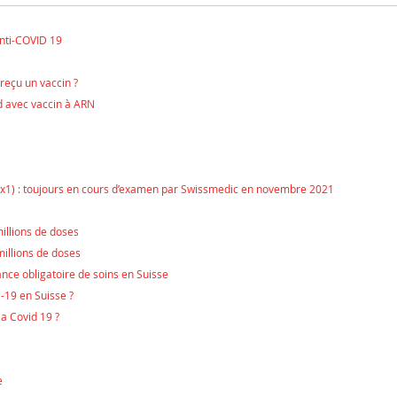
anti-COVID 19
eçu un vaccin ?
d avec vaccin à ARN
1) : toujours en cours d’examen par Swissmedic en novembre 2021
illions de doses
illions de doses
ance obligatoire de soins en Suisse
-19 en Suisse ?
a Covid 19 ?
e