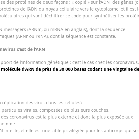
se des protéines de deux façons : « copié » sur l’ADN des gènes (o
 protéines de l’ADN du noyau cellulaire vers le cytoplasme, et il est l
léculaires qui vont déchiffrer ce code pour synthétiser les protéi
RN messagers (ARNm, ou mRNA en anglais), dont la séquence
miques (ARNr ou rRNA), dont la séquence est constante.
navirus c’est de l’ARN
pport de l’information génétique : c’est le cas chez les coronavirus.
 molécule d’ARN de près de 30 000 bases codant une vingtaine d
réplication des virus dans les cellules)
s particules virales, composées de plusieurs couches.
) des coronavirus est la plus externe et donc la plus exposée aux
l’homme.
il infecte, et elle est une cible privilégiée pour les anticorps qui so