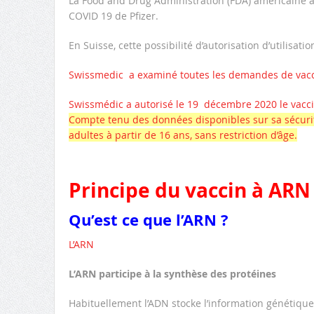
La Food and Drug Administration (FDA) américaine
COVID 19 de Pfizer.
En Suisse, cette possibilité d’autorisation d’utilisati
Swissmedic a examiné toutes les demandes de vacc
Swissmédic a autorisé le 19 décembre 2020 le vac
Compte tenu des données disponibles sur sa sécurité,
adultes à partir de 16 ans, sans restriction d’âge.
Principe du vaccin à AR
Qu’est ce que l’ARN ?
L’ARN
L’ARN participe à la synthèse des protéines
Habituellement l’ADN stocke l’information génétique 