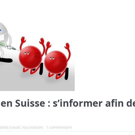
en Suisse : s’informer afin d
lités travail
,
Vaccinations
1 commentaire