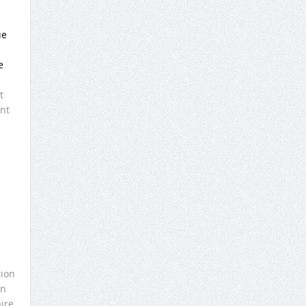
ue
e
t
nt
tion
in
ire.