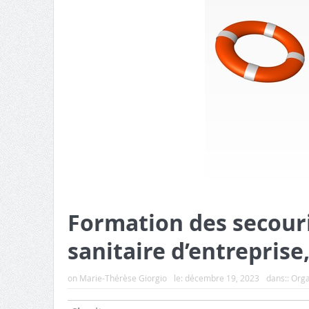
Formation des secouri
sanitaire d’entreprise
on
Marie-Thérèse Giorgio
le:
décembre 19, 2023
dans::
Orga