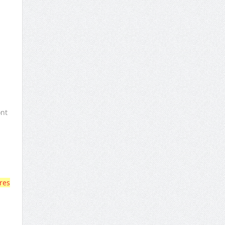
a
ont
res