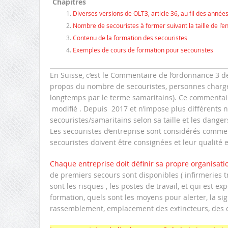
Chapitres
Diverses versions de OLT3, article 36, au fil des année
Nombre de secouristes à former suivant la taille de l’e
Contenu de la formation des secouristes
Exemples de cours de formation pour secouristes
En Suisse, c’est le Commentaire de l’ordonnance 3 de l
propos du nombre de secouristes, personnes chargé
longtemps par le terme samaritains). Ce commentaire
modifié . Depuis 2017 et n’impose plus différents 
secouristes/samaritains selon sa taille et les danger
Les secouristes d’entreprise sont considérés comme
secouristes doivent être consignées et leur qualité
Chaque entreprise doit définir sa propre organisati
de premiers secours sont disponibles ( infirmeries tr
sont les risques , les postes de travail, et qui est 
formation, quels sont les moyens pour alerter, la si
rassemblement, emplacement des extincteurs, des déf