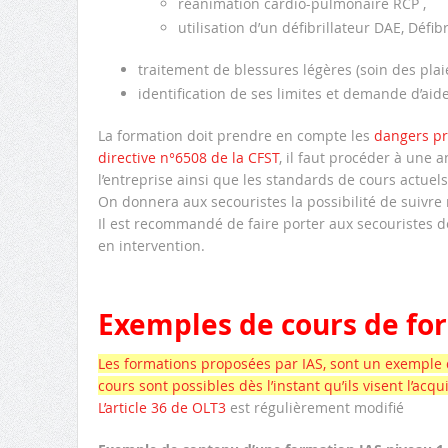
réanimation cardio-pulmonaire RCP ,
utilisation d’un défibrillateur DAE, Défib
traitement de blessures légères (soin des plaie
identification de ses limites et demande d’aide
La formation doit prendre en compte les
dangers pré
directive n°6508 de la CFST
, il faut procéder à une a
l’entreprise ainsi que les standards de cours actuels
On donnera aux secouristes la possibilité de suivre
Il est recommandé de faire porter aux secouristes de l
en intervention.
Exemples de cours de fo
Les formations proposées par
IAS
, sont un exemple 
cours sont possibles dès l’instant qu’ils visent l’a
L’article 36 de OLT3
est régulièrement modifié