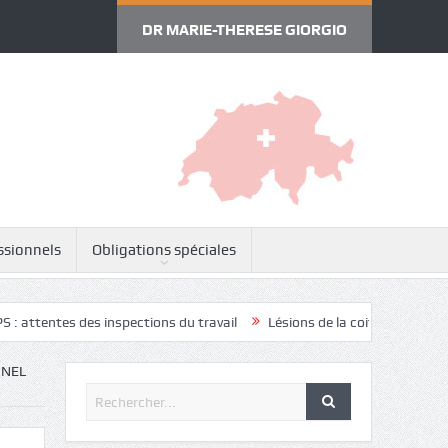
DR MARIE-THERESE GIORGIO
ssionnels
Obligations spéciales
des inspections du travail
Lésions de la coiffe des rotateurs
Cerv
NNEL