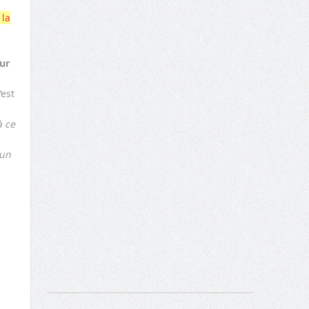
 la
ur
’est
à ce
 un