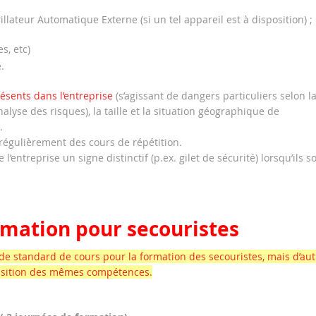
rillateur Automatique Externe (si un tel appareil est à disposition) ;
s, etc)
.
sents dans l’entreprise
(s’agissant de dangers particuliers selon l
nalyse des risques), la taille et la situation géographique de
.
 régulièrement des cours de répétition.
’entreprise un signe distinctif (p.ex. gilet de sécurité) lorsqu’ils s
rmation pour secouristes
de standard de cours pour la formation des secouristes, mais d’aut
cquisition des mêmes compétences.