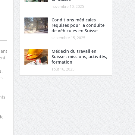
novembre 10, 2025
Conditions médicales
requises pour la conduite
de véhicules en Suisse
septembre 15, 2025
Médecin du travail en
dant
Suisse : missions, activités,
ent
formation
août 16, 2025
s.
es
nts
de