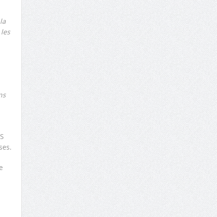
la
 les
ns
AS
ses.
e