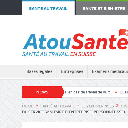
SANTE AU TRAVAIL
SANTE ET BIEN-ETRE
Bases légales
Entreprises
Examens médicau
tion
Examen médical en cas de travail de nuit
NEWS
Quand faire appel 
HOME
SANTÉ AU TRAVAIL
LES ENTREPRISES
ORG
DU SERVICE SANITAIRE D’ENTREPRISE, PERSONNEL SSE)