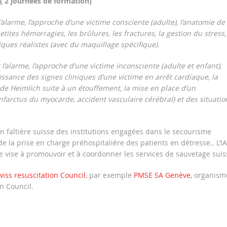
( 2 journées de formation)
alarme, l’approche d’une victime consciente (adulte), l’anatomie de 
petites hémorragies, les brûlures, les fractures, la gestion du stress,
iques réalistes (avec du maquillage spécifique).
’alarme, l’approche d’une victime inconsciente (adulte et enfant),
naissance des signes cliniques d’une victime en arrêt cardiaque, la
e Heimlich suite à un étouffement, la mise en place d’un
infarctus du myocarde, accident vasculaire cérébral) et des situatio
on faîtière suisse des institutions engagées dans le secourisme
 de la prise en charge préhospitalière des patients en détresse.. L’I
lle vise à promouvoir et à coordonner les services de sauvetage suis
iss resuscitation Council
, par exemple
PMSE SA Genève
, organism
n Council.