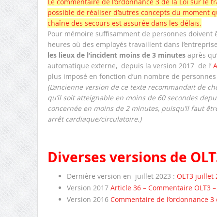
Le commentaire de l’ordonnance 3 de la Loi sur le tr
possible de réaliser d’autres concepts du moment q
chaîne des secours est assurée dans les délais.
Pour mémoire suffisamment de personnes doivent êt
heures où des employés travaillent dans l’entrepris
les
lieux de l’incident moins de 3 minutes
après qu’
automatique externe, depuis la version 2017 de l’
A
plus imposé en fonction d’un nombre de personnes p
(L’ancienne version de ce texte recommandait de cho
qu’il soit atteignable en moins de 60 secondes depui
concernée en moins de 2 minutes, puisqu’il faut êtr
arrêt cardiaque/circulatoire.)
Diverses versions de OLT3
Dernière version en juillet 2023 :
OLT3 juillet
Version 2017
Article 36 – Commentaire OLT3 
Version 2016
Commentaire de l’ordonnance 3 de 