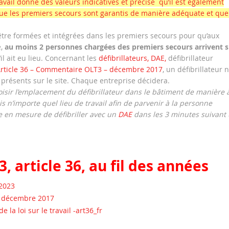
avail donne des valeurs indicatives et précise qu’il est également
ue les premiers secours sont garantis de manière adéquate et que
re formées et intégrées dans les premiers secours pour qu’aux
e,
au moins 2 personnes chargées des premiers secours arrivent s
il ait eu lieu. Concernant les
défibrillateurs, DAE,
défibrillateur
rticle 36 – Commentaire OLT3 – décembre 2017
, un défibrillateur n
résents sur le site. Chaque entreprise décidera.
isir l’emplacement du défibrillateur dans le bâtiment de manière 
s n’importe quel lieu de travail afin de parvenir à la personne
e en mesure de défibriller avec un
DAE
dans les 3 minutes suivant
, article 36, au fil des années
 2023
– décembre 2017
la loi sur le travail -art36_fr