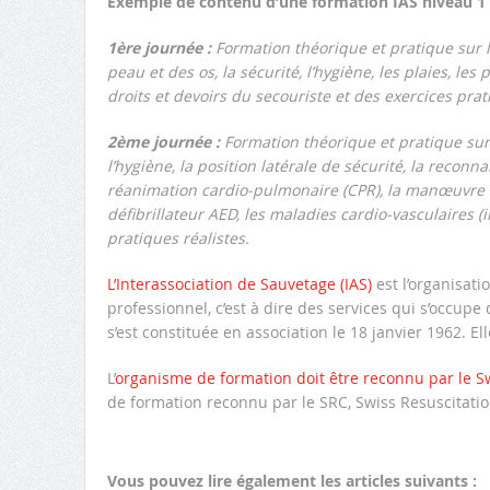
Exemple de contenu d’une formation IAS niveau 1 
1ère journée :
Formation théorique et pratique sur l’
peau et des os, la sécurité, l’hygiène, les plaies, les 
droits et devoirs du secouriste et des exercices prat
2ème journée :
Formation théorique et pratique sur l
l’hygiène, la position latérale de sécurité, la recon
réanimation cardio-pulmonaire (CPR), la manœuvre d
défibrillateur AED, les maladies cardio-vasculaires (
pratiques réalistes.
L’Interassociation de Sauvetage (IAS)
est l’organisati
professionnel, c’est à dire des services qui s’occupe
s’est constituée en association le 18 janvier 1962. E
L’
organisme de formation doit être reconnu par le Sw
de formation reconnu par le SRC, Swiss Resuscitatio
Vous pouvez lire également les articles suivants :