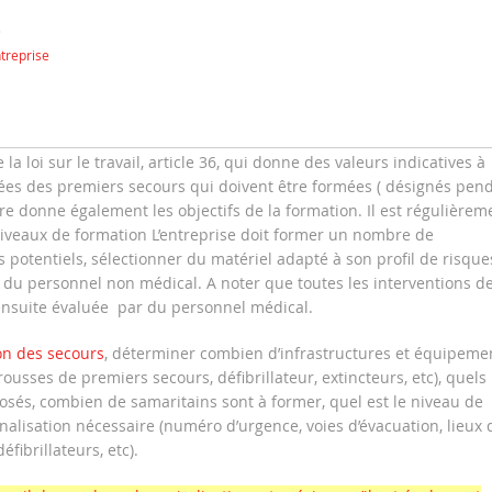
s
ntreprise
a loi sur le travail, article 36, qui donne des valeurs indicatives à
es des premiers secours qui doivent être formées ( désignés pen
 donne également les objectifs de la formation. Il est régulièrem
niveaux de formation L’entreprise doit former un nombre de
s potentiels, sélectionner du matériel adapté à son profil de risque
 du personnel non médical. A noter que toutes les interventions d
 ensuite évaluée par du personnel médical.
on des secours
, déterminer combien d’infrastructures et équipeme
ousses de premiers secours, défibrillateur, extincteurs, etc), quels
exposés, combien de samaritains sont à former, quel est le niveau de
gnalisation nécessaire (numéro d’urgence, voies d’évacuation, lieux 
ibrillateurs, etc).