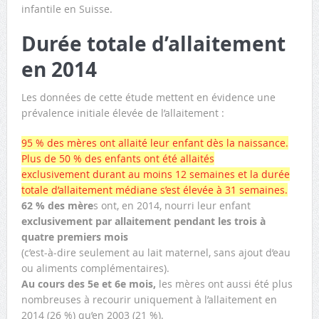
infantile en Suisse.
Durée totale d’allaitement
en 2014
Les données de cette étude mettent en évidence une
prévalence initiale élevée de l’allaitement :
95 % des mères ont allaité leur enfant dès la naissance.
Plus de 50 % des enfants ont été allaités
exclusivement durant au moins 12 semaines et la durée
totale d’allaitement médiane s’est élevée à 31 semaines.
62 % des mère
s ont, en 2014, nourri leur enfant
exclusivement par allaitement pendant les trois à
quatre premiers mois
(c’est-à-dire seulement au lait maternel, sans ajout d’eau
ou aliments complémentaires).
Au cours des 5e et 6e mois,
les mères ont aussi été plus
nombreuses à recourir uniquement à l’allaitement en
2014 (26 %) qu’en 2003 (21 %).