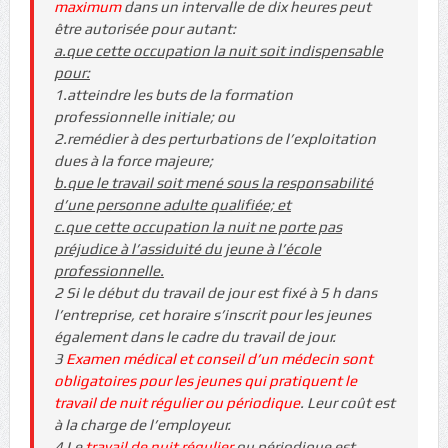
maximum
dans un intervalle de dix heures peut
être autorisée pour autant:
a.que cette occupation la nuit soit indispensable
pour:
1.atteindre les buts de la formation
professionnelle initiale; ou
2.remédier à des perturbations de l’exploitation
dues à la force majeure;
b.que le travail soit mené sous la responsabilité
d’une personne adulte qualifiée; et
c.que cette occupation la nuit ne porte pas
préjudice à l’assiduité du jeune à l’école
professionnelle.
2 Si le début du travail de jour est fixé à 5 h dans
l’entreprise, cet horaire s’inscrit pour les jeunes
également dans le cadre du travail de jour.
3
Examen médical et conseil d’un médecin sont
obligatoires pour les jeunes qui pratiquent le
travail de nuit régulier ou périodique
. Leur coût est
à la charge de l’employeur.
4 Le
travail de nuit régulier
ou périodique est