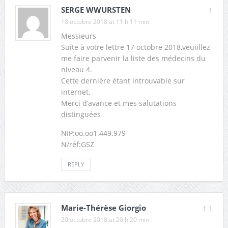
SERGE WWURSTEN
1
18 octobre 2018 at 11 h 11 min
Messieurs
Suite à votre lettre 17 octobre 2018,veuiillez
me faire parvenir la liste des médecins du
niveau 4.
Cette dernière étant introuvable sur
internet.
Merci d’avance et mes salutations
distinguées
NIP:oo.oo1.449.979
N/réf:GSZ
REPLY
Marie-Thérèse Giorgio
1.1
20 octobre 2018 at 20 h 20 min