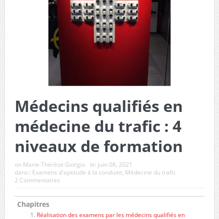
Médecins qualifiés en
médecine du trafic : 4
niveaux de formation
on
Marie-Thérèse Giorgio
le:
juin 08, 2021
dans::
Examens d'aptitude à la conduite
,
Médecine du trafic
2 Commentaires
Chapitres
Réalisation des examens par les médecins qualifiés en