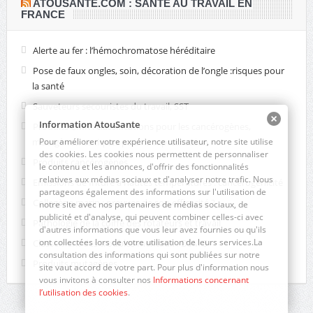
​ATOUSANTE.COM : SANTÉ AU TRAVAIL EN
FRANCE
Alerte au fer : l’hémochromatose héréditaire
Pose de faux ongles, soin, décoration de l’ongle :risques pour
la santé
Sauveteurs secouristes du travail, SST
Information AtouSante
Produits CMR : classifications pour les cancérogènes,
mutagènes, toxiques pour la reproduction
Pour améliorer votre expérience utilisateur, notre site utilise
des cookies. Les cookies nous permettent de personnaliser
Produits cancérogènes
le contenu et les annonces, d'offrir des fonctionnalités
relatives aux médias sociaux et d'analyser notre trafic. Nous
Emissions de friture à hautes températures : cancérogénicité
partageons également des informations sur l'utilisation de
Collagène marin : preuves de son efficacité ?
notre site avec nos partenaires de médias sociaux, de
publicité et d'analyse, qui peuvent combiner celles-ci avec
Pathologie de la coiffe des rotateurs et travail
d'autres informations que vous leur avez fournies ou qu'ils
ont collectées lors de votre utilisation de leurs services.La
Classement des troubles mentaux : DSM 5
consultation des informations qui sont publiées sur notre
Produits mutagènes
site vaut accord de votre part. Pour plus d'information nous
vous invitons à consulter nos
Informations concernant
l’utilisation des cookies
.